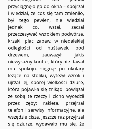
przyciągnęło go do okna – spojrzał 
i wiedział, że coś się tam zmieniło, 
był tego pewien, nie wiedział 
jednak co. wstał, zaczął 
przeczesywać wzrokiem podwórze, 
krzaki, plac zabaw. w niedalekiej 
odległości od huśtawek, pod 
drzewem, zauważył jakiś 
niewyraźny kontur, który nie dawał 
mu spokoju. sięgnął po okulary 
leżące na stoliku, wytężył wzrok i 
ujrzał lej, sporej wielkości dziurę, 
która pojawiła się znikąd. powiązał 
ze sobą te rzeczy i cicho wycedził 
przez zęby: rakieta. przejrzał 
telefon i serwisy informacyjne, ale 
wszędzie cisza. jeszcze raz przyjrzał 
się dziurze. wydawało mu się, że 