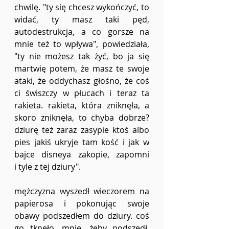
chwilę. "ty się chcesz wykończyć, to 
widać, ty masz taki pęd, 
autodestrukcja, a co gorsze na 
mnie też to wpływa", powiedziała, 
"ty nie możesz tak żyć, bo ja się 
martwię potem, że masz te swoje 
ataki, że oddychasz głośno, że coś 
ci świszczy w płucach i teraz ta 
rakieta. rakieta, która zniknęła, a 
skoro zniknęła, to chyba dobrze? 
dziurę też zaraz zasypie ktoś albo 
pies jakiś ukryje tam kość i jak w 
bajce disneya zakopie, zapomni 
i tyle z tej dziury".
mężczyzna wyszedł wieczorem na 
papierosa i pokonując swoje 
obawy podszedłem do dziury. coś 
go tknęło, mnie, żeby podszedł, 