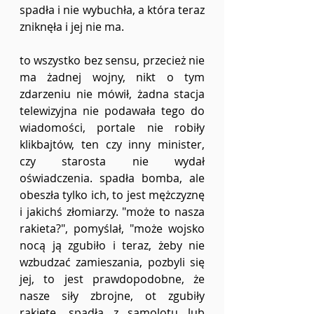
spadła i nie wybuchła, a która teraz 
zniknęła i jej nie ma. 
to wszystko bez sensu, przecież nie 
ma żadnej wojny, nikt o tym 
zdarzeniu nie mówił, żadna stacja 
telewizyjna nie podawała tego do 
wiadomości, portale nie robiły 
klikbajtów, ten czy inny minister, 
czy starosta nie wydał 
oświadczenia. spadła bomba, ale 
obeszła tylko ich, to jest mężczyznę 
i jakichś złomiarzy. "może to nasza 
rakieta?", pomyślał, "może wojsko 
nocą ją zgubiło i teraz, żeby nie 
wzbudzać zamieszania, pozbyli się 
jej, to jest prawdopodobne, że 
nasze siły zbrojne, ot zgubiły 
rakietę, spadła z samolotu lub 