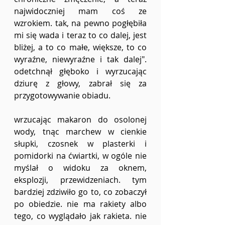
najwidoczniej mam coś ze 
wzrokiem. tak, na pewno pogłębiła 
mi się wada i teraz to co dalej, jest 
bliżej, a to co małe, większe, to co 
wyraźne, niewyraźne i tak dalej". 
odetchnął głęboko i wyrzucając 
dziurę z głowy, zabrał się za 
przygotowywanie obiadu. 
wrzucając makaron do osolonej 
wody, tnąc marchew w cienkie 
słupki, czosnek w plasterki i 
pomidorki na ćwiartki, w ogóle nie 
myślał o widoku za oknem, 
eksplozji, przewidzeniach. tym 
bardziej zdziwiło go to, co zobaczył 
po obiedzie. nie ma rakiety albo 
tego, co wyglądało jak rakieta. nie 