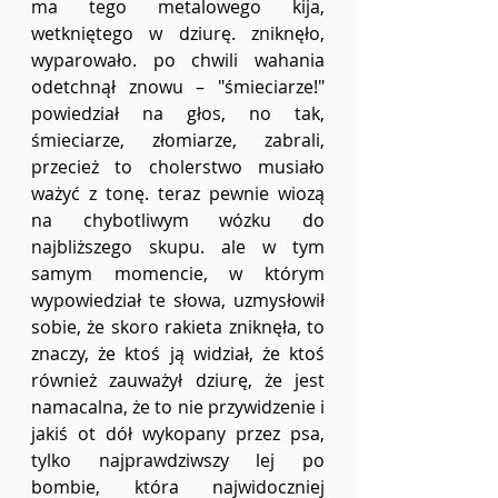
ma tego metalowego kija, 
wetkniętego w dziurę. zniknęło, 
wyparowało. po chwili wahania 
odetchnął znowu – "śmieciarze!" 
powiedział na głos, no tak, 
śmieciarze, złomiarze, zabrali, 
przecież to cholerstwo musiało 
ważyć z tonę. teraz pewnie wiozą 
na chybotliwym wózku do 
najbliższego skupu. ale w tym 
samym momencie, w którym 
wypowiedział te słowa, uzmysłowił 
sobie, że skoro rakieta zniknęła, to 
znaczy, że ktoś ją widział, że ktoś 
również zauważył dziurę, że jest 
namacalna, że to nie przywidzenie i 
jakiś ot dół wykopany przez psa, 
tylko najprawdziwszy lej po 
bombie, która najwidoczniej 