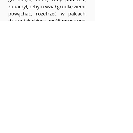
zobaczył, żebym wziął grudkę ziemi. 
powąchać, rozetrzeć w palcach. 
dziura jak dziura, myśli mężczyzna, 
żeby upewnić się, że nie ma się 
czego bać. osiedle śpi, zasypia, 
okna ciemnieją, w którymś błyska 
ostre światło telewizora. za 
blokiem poszczekuje pies, bo to 
jego ostatni spacer i musi 
zaznaczyć, żeby wszyscy wiedzieli, 
że jest, chodzi, że powróci jutro. 
nasz bohater, mężczyzna, wsuwa 
nogę do leja, coś go do niego 
ciągnie. ziemia osuwa się ruszona 
butem, a on myśli o lawinach. 
kuca, ja kucam, przysiadam na 
brzegu i razem z lawiną, wpadam 
do leja. nic nie czuję, nic się nie 