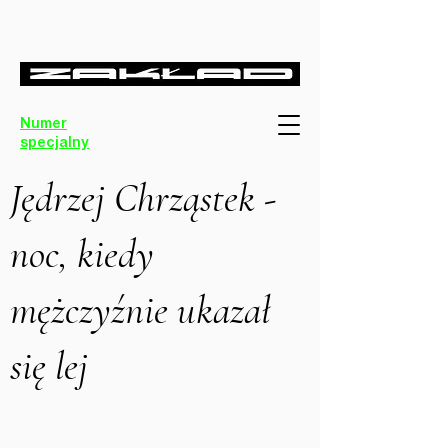
Numer
specjalny
Jędrzej Chrząstek -
noc, kiedy
mężczyźnie ukazał
się lej