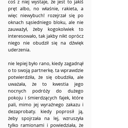
coś z niej wystaje, że jest to jakiś 
pręt albo, no właśnie, rakieta, a 
więc niewybuch! rozejrzał się po 
oknach sąsiedniego bloku, ale nie 
zauważył, żeby kogokolwiek to 
interesowało, tak jakby nikt oprócz 
niego nie obudził się na dźwięk 
uderzenia. 
nie lepiej było rano, kiedy zagadnął 
o to swoją partnerkę. ta wprawdzie 
potwierdziła, że się obudziła, ale 
uważała, że to kwestia jego 
nocnych podróży do dużego 
pokoju i śmierdzących fajek, które 
pali, mimo jej wyraźnego zakazu i 
dezaprobaty. kiedy poprosił ją, 
żeby spojrzała na lej, wzruszyła 
tylko ramionami i powiedziała, że 