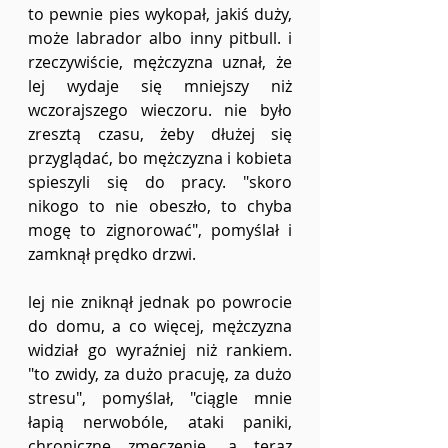
to pewnie pies wykopał, jakiś duży, 
może labrador albo inny pitbull. i 
rzeczywiście, mężczyzna uznał, że 
lej wydaje się mniejszy niż 
wczorajszego wieczoru. nie było 
zresztą czasu, żeby dłużej się 
przyglądać, bo mężczyzna i kobieta 
spieszyli się do pracy. "skoro 
nikogo to nie obeszło, to chyba 
mogę to zignorować", pomyślał i 
zamknął prędko drzwi. 
lej nie zniknął jednak po powrocie 
do domu, a co więcej, mężczyzna 
widział go wyraźniej niż rankiem. 
"to zwidy, za dużo pracuję, za dużo 
stresu", pomyślał, "ciągle mnie 
łapią nerwobóle, ataki paniki, 
chroniczne zmęczenie, a teraz 