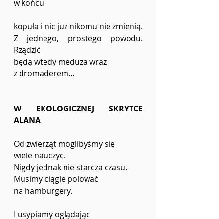
w końcu 
kopuła i nic już nikomu nie zmienią. 
Z jednego, prostego powodu. 
Rządzić 
będą wtedy meduza wraz 
z dromaderem…
W EKOLOGICZNEJ SKRYTCE 
ALANA
Od zwierząt moglibyśmy się 
wiele nauczyć. 
Nigdy jednak nie starcza czasu. 
Musimy ciągle polować 
na hamburgery. 
I usypiamy oglądając 