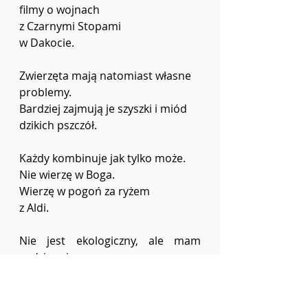
filmy o wojnach 
z Czarnymi Stopami 
w Dakocie. 
Zwierzęta mają natomiast własne 
problemy. 
Bardziej zajmują je szyszki i miód 
dzikich pszczół. 
Każdy kombinuje jak tylko może. 
Nie wierzę w Boga. 
Wierzę w pogoń za ryżem 
z Aldi.
Nie jest ekologiczny, ale mam 
codziennie 
darmowe dostawy, jako zapłatę w 
zamian 
za moje słowa otuchy,