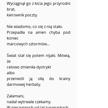
Wyciągnął go z kicia jego przyrodni 
brat, 
kierownik poczty. 
Nie wiadomo, co się z nią stało. 
Przepadła na amen chyba pod 
koniec 
marcowych sztormów… 
Świat stał się potem nijaki. Mówią, 
że 
celowo zmieniła dystrykt 
albo 
przenieśli ją siłą do krainy 
darmowej herbaty. 
Załamani, 
nadal wytrwale czekamy. 
W nieczynnych od lat lunaparkach, 