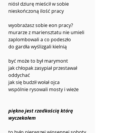
niósł dziurę mieścił w sobie 
nieskończoną ilość pracy 
wyobrażasz sobie eon pracy? 
murarze z mariensztatu nie umieli 
zaplombowali a co podeszło 
do gardła wyślizgali kielnią 
być może to był marymont 
jak chłopak zasypiał przestawał 
oddychać
jak się budził wołał ojca 
wspólnie rysowali mosty i wieże 
piękno jest rzadkością którą 
wyczekałem
to było pierwszej wiosennej soboty