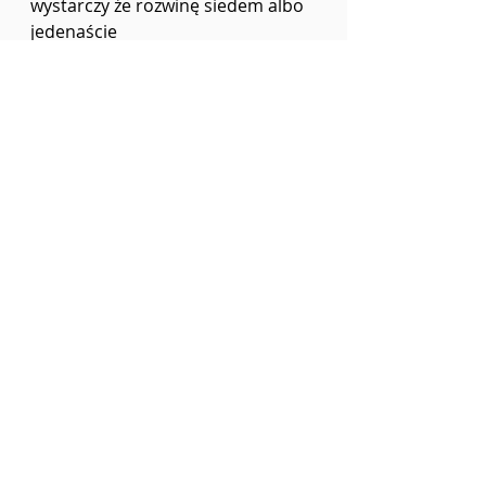
wystarczy że rozwinę siedem albo 
jedenaście
numer #7
Numer 7
wiersze