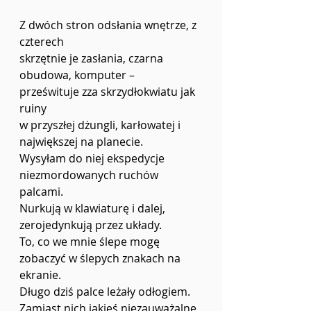
Z dwóch stron odsłania wnętrze, z 
czterech 
skrzętnie je zasłania, czarna 
obudowa, komputer –
prześwituje zza skrzydłokwiatu jak 
ruiny
w przyszłej dżungli, karłowatej i 
największej na planecie.
Wysyłam do niej ekspedycje 
niezmordowanych ruchów 
palcami.
Nurkują w klawiaturę i dalej, 
zerojedynkują przez układy.
To, co we mnie ślepe mogę 
zobaczyć w ślepych znakach na 
ekranie.
Długo dziś palce leżały odłogiem.
Zamiast nich jakieś niezauważalne 