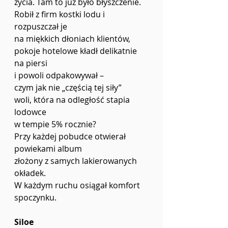
życia. Tam to już było błyszczenie.
Robił z firm kostki lodu i 
rozpuszczał je
na miękkich dłoniach klientów,
pokoje hotelowe kładł delikatnie 
na piersi
i powoli odpakowywał – 
czym jak nie „częścią tej siły” 
woli, która na odległość stapia 
lodowce 
w tempie 5% rocznie?
Przy każdej pobudce otwierał 
powiekami album
złożony z samych lakierowanych 
okładek.
W każdym ruchu osiągał komfort 
spoczynku.
Siloe