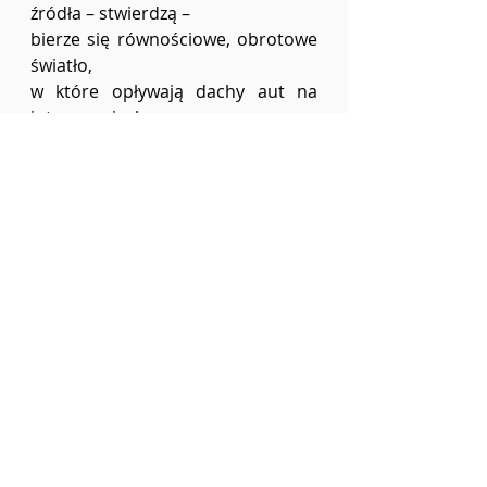
źródła – stwierdzą – 
bierze się równościowe, obrotowe 
światło,
w które opływają dachy aut na 
interwencjach
podczas ostrzałów seriami nocy.
Na zasłonie krzepnie krew – 
odpowiem. – 
Zasłona jest dla pokrzepienia krwi,
dla utrzymania sensu daleko
od pokrzepionych serc,
po wyzwoleniu istot z bicia od 
środka.
Bez zasłony nie ma życia na 
skrzyżowaniach,
omija się je łukami powalonej, 
bezbarwnej tęczy;