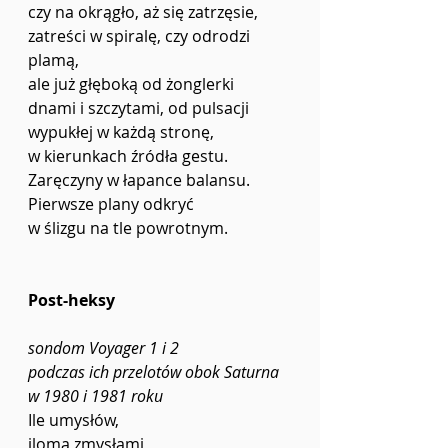
czy na okrągło, aż się zatrzęsie,
zatreści w spiralę, czy odrodzi 
plamą,
ale już głęboką od żonglerki
dnami i szczytami, od pulsacji
wypukłej w każdą stronę,
w kierunkach źródła gestu.
Zaręczyny w łapance balansu.
Pierwsze plany odkryć
w ślizgu na tle powrotnym.
Post-heksy
sondom Voyager 1 i 2
podczas ich przelotów obok Saturna
w 1980 i 1981 roku
Ile umysłów,
iloma zmysłami