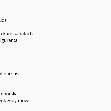
udzi
na komisariatach
figuranta
olidarności
zymborską
zuk żeby mówić