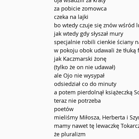
oja wsadzili za kraty
za pobicie zomowca
czeka na lajki
bo wtedy czuje się znów wśród l
jak wtedy gdy słyszał mury
specjalnie robili cienkie ściany 
w pokoju obok udawali że tłuką 
jak Kaczmarski żonę
(tylko że on nie udawał)
ale Ojo nie wysypał
odsiedział co do minuty
a potem pierdolnął książeczką S
teraz nie potrzeba
poetów
mieliśmy Miłosza, Herberta i S
mamy nawet tę lewaczkę Tokarc
że pluralizm